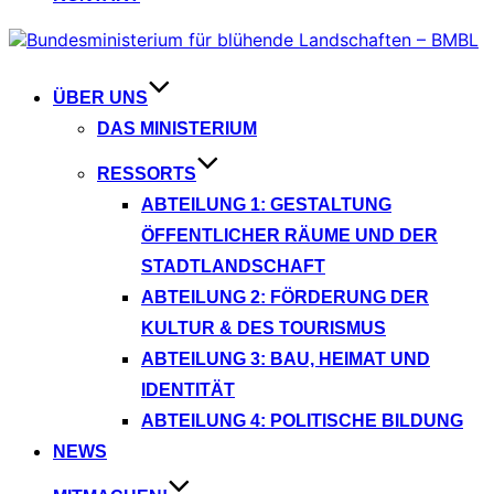
Zum
Inhalt
springen
ÜBER UNS
DAS MINISTERIUM
RESSORTS
ABTEILUNG 1: GESTALTUNG
ÖFFENTLICHER RÄUME UND DER
STADTLANDSCHAFT
ABTEILUNG 2: FÖRDERUNG DER
KULTUR & DES TOURISMUS
ABTEILUNG 3: BAU, HEIMAT UND
IDENTITÄT
ABTEILUNG 4: POLITISCHE BILDUNG
NEWS